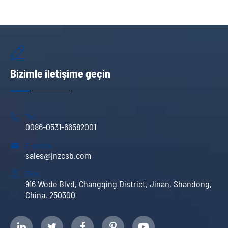

Bizimle iletişime geçin

Tel:
0086-0531-66582001

E-posta:
sales@jnzcsb.com

Ekle:
916 Wode Blvd, Changqing District, Jinan, Shandong,
China, 250300