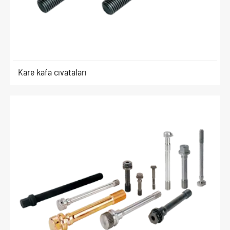
Kare kafa cıvataları