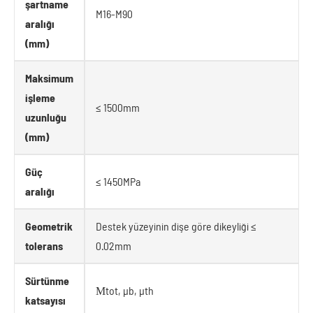
şartname
M16-M90
aralığı
(mm)
Maksimum
işleme
≤ 1500mm
uzunluğu
(mm)
Güç
≤ 1450MPa
aralığı
Geometrik
Destek yüzeyinin dişe göre dikeyliği ≤
tolerans
0.02mm
Sürtünme
Μtot, μb, μth
katsayısı