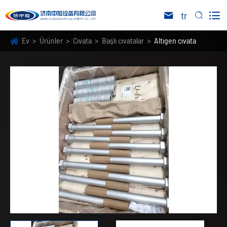

tr


Ev
Ürünler
Cıvata
Başlı cıvatalar
Altıgen cıvata