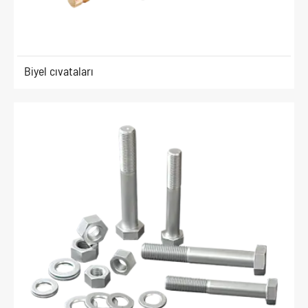
Biyel cıvataları